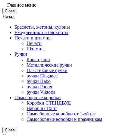
Главное меню
Close
Назад
Браслеты, жетоны, кулоны
Ежедневники и блокноты
Печати и штампы
Печати
Штампы
Ручки
Карандаши
Металлические ручки
Пластиковые ручки
ручки Elegance
ручки Habo
ручки Parker
ручки Viktoria
Самосборные коробки
Коробки СТЕНДВУД
Набор из 10шт
Самосборные коробки от 1-ой шт
Самосборные коробки к праздникам
Close