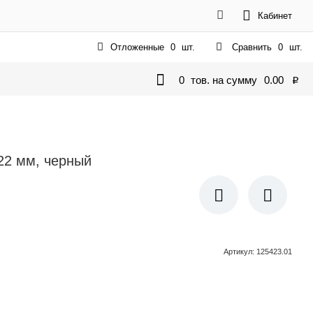
Кабинет
Отложенные
0
шт.
Сравнить
0
шт.
0
тов. на сумму
0.00
p
х22 мм, черный
Артикул
:
125423.01
В корзину